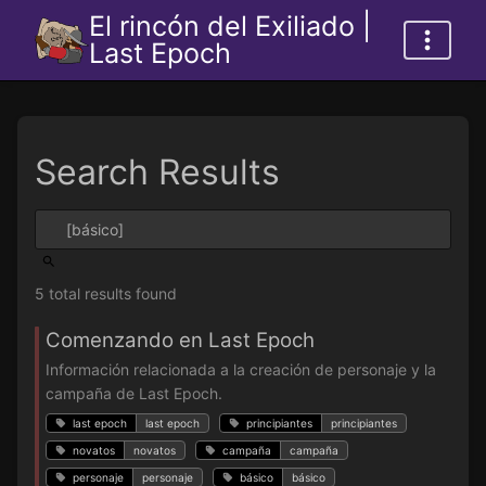
El rincón del Exiliado |
Last Epoch
Search Results
5 total results found
Comenzando en Last Epoch
Información relacionada a la creación de personaje y la
campaña de Last Epoch.
last epoch
last epoch
principiantes
principiantes
novatos
novatos
campaña
campaña
personaje
personaje
básico
básico