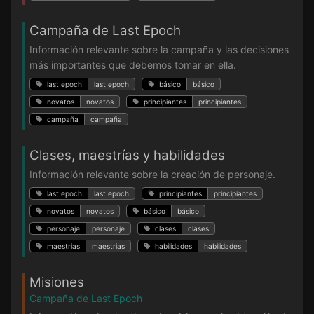
Campaña de Last Epoch
Información relevante sobre la campaña y las decisiones
más importantes que debemos tomar en ella.
last epoch
last epoch
básico
básico
novatos
novatos
principiantes
principiantes
campaña
campaña
Clases, maestrías y habilidades
Información relevante sobre la creación de personaje.
last epoch
last epoch
principiantes
principiantes
novatos
novatos
básico
básico
personaje
personaje
clases
clases
maestrias
maestrias
habilidades
habilidades
Misiones
Campaña de Last Epoch