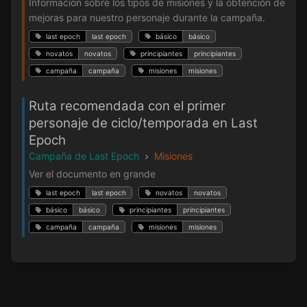
Información sobre los tipos de misiones y la obtención de
mejoras para nuestro personaje durante la campaña.
last epoch
last epoch
básico
básico
novatos
novatos
principiantes
principiantes
campaña
campaña
misiones
misiones
Ruta recomendada con el primer
personaje de ciclo/temporada en Last
Epoch
Campaña de Last Epoch
Misiones
Ver el documento en grande
last epoch
last epoch
novatos
novatos
básico
básico
principiantes
principiantes
campaña
campaña
misiones
misiones