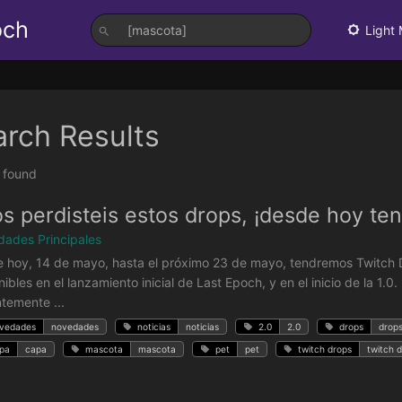
och
Light
arch Results
t found
os perdisteis estos drops, ¡desde hoy t
ades Principales
 hoy, 14 de mayo, hasta el próximo 23 de mayo, tendremos Twitch D
nibles en el lanzamiento inicial de Last Epoch, y en el inicio de la 1.
ntemente ...
vedades
novedades
noticias
noticias
2.0
2.0
drops
drop
pa
capa
mascota
mascota
pet
pet
twitch drops
twitch 