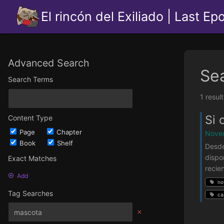
El rincón del Exiliado | Last Ep
Advanced Search
Se
Search Terms
1 resul
Si 
Content Type
Page
Chapter
Noved
Book
Shelf
Desde
dispo
Exact Matches
recie
Add
no
Tag Searches
ca