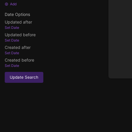
Add
Date Options
Updated after
Set Date
Updated before
Set Date
Created after
Set Date
Created before
Set Date
Update Search