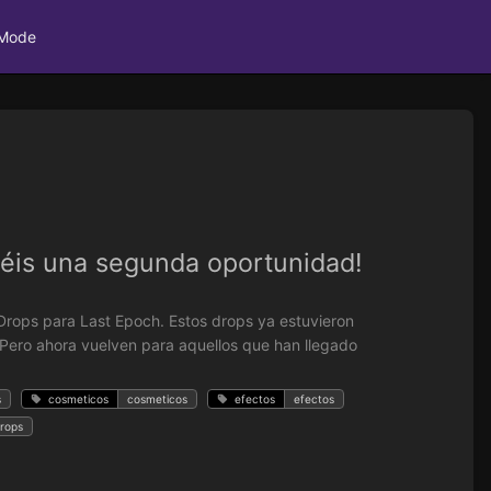
 Mode
enéis una segunda oportunidad!
rops para Last Epoch. Estos drops ya estuvieron
0. Pero ahora vuelven para aquellos que han llegado
s
cosmeticos
cosmeticos
efectos
efectos
drops