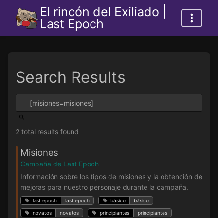
El rincón del Exiliado |
Last Epoch
Search Results
2 total results found
Misiones
Campaña de Last Epoch
Información sobre los tipos de misiones y la obtención de
mejoras para nuestro personaje durante la campaña.
last epoch
last epoch
básico
básico
novatos
novatos
principiantes
principiantes