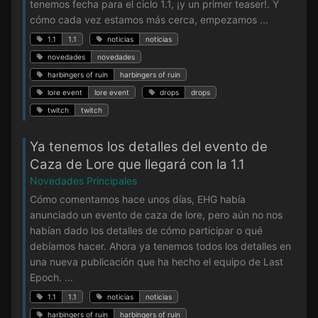
tenemos fecha para el ciclo 1.1, ¡y un primer teaser!. Y
cómo cada vez estamos más cerca, empezamos ...
1.1
1.1
noticias
noticias
novedades
novedades
harbingers of ruin
harbingers of ruin
lore event
lore event
drops
drops
twitch
twitch
Ya tenemos los detalles del evento de
Caza de Lore que llegará con la 1.1
Novedades Principales
Cómo comentamos hace unos días, EHG había
anunciado un evento de caza de lore, pero aún no nos
habían dado los detalles de cómo participar o qué
debíamos hacer. Ahora ya tenemos todos los detalles en
una nueva publicación que ha hecho el equipo de Last
Epoch. ...
1.1
1.1
noticias
noticias
harbingers of ruin
harbingers of ruin