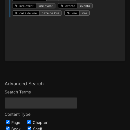
lore event
lore event
evento
evento
caza de lore
caza de lore
lore
lore
Advanced Search
Search Terms
Content Type
Page
Chapter
Book
Shelf