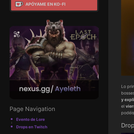
APÓYAME EN KO-FI
Lo pri
bosses
y expl
el
vier
Page Navigation
podéis
Evento de Lore
Drop
Drops en Twitch