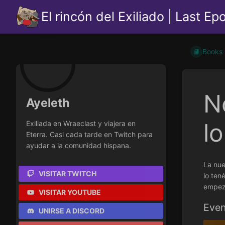
El rincón del Exiliado | Last Ep
Books
N
Ayeleth
l
Exiliada en Wraeclast y viajera en
Eterra. Casi cada tarde en Twitch para
ayudar a la comunidad hispana.
La nue
VISITAR TWITCH
lo tené
empeza
VISITAR YOUTUBE
Even
UNIRSE A DISCORD