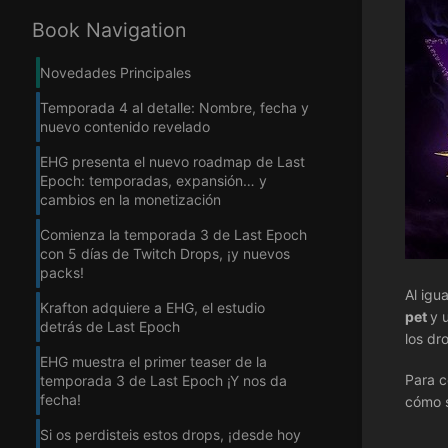
Book Navigation
Novedades Principales
Temporada 4 al detalle: Nombre, fecha y
nuevo contenido revelado
EHG presenta el nuevo roadmap de Last
Epoch: temporadas, expansión… y
cambios en la monetización
Comienza la temporada 3 de Last Epoch
con 5 días de Twitch Drops, ¡y nuevos
packs!
Al igu
Krafton adquiere a EHG, el estudio
pet
y 
detrás de Last Epoch
los dr
EHG muestra el primer teaser de la
Para c
temporada 3 de Last Epoch ¡Y nos da
fecha!
cómo s
Si os perdisteis estos drops, ¡desde hoy