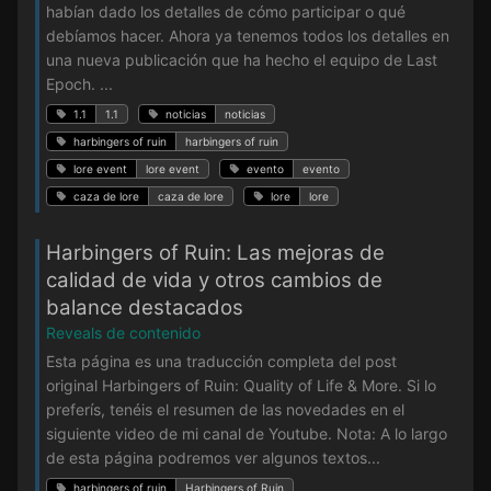
habían dado los detalles de cómo participar o qué
debíamos hacer. Ahora ya tenemos todos los detalles en
una nueva publicación que ha hecho el equipo de Last
Epoch. ...
1.1
1.1
noticias
noticias
harbingers of ruin
harbingers of ruin
lore event
lore event
evento
evento
caza de lore
caza de lore
lore
lore
Harbingers of Ruin: Las mejoras de
calidad de vida y otros cambios de
balance destacados
Reveals de contenido
Esta página es una traducción completa del post
original Harbingers of Ruin: Quality of Life & More. Si lo
preferís, tenéis el resumen de las novedades en el
siguiente video de mi canal de Youtube. Nota: A lo largo
de esta página podremos ver algunos textos...
harbingers of ruin
Harbingers of Ruin