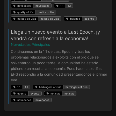
novedades
novedades
1.1
1.1
quality of life
quality of life
calidad de vida
calidad de vida
balance
balance
Llega un nuevo evento a Last Epoch, ¡y
vendrá con refresh a la economía!
Novedades Principales
Continuamos en la 1.1 de Last Epoch, y tras los
problemas relacionados a exploits con el oro que se
solventaron un poco tarde, la comunidad ha estado
pidiendo un reset a la economía. Pues hace unos días
EHG respondió a la comunidad presentándonos el primer
eve...
1.1
1.1
harbingers of ruin
harbingers of ruin
evento
evento
noticias
noticias
novedades
novedades