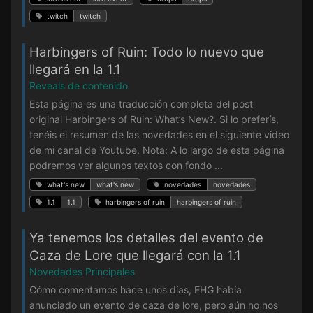
twitch
twitch
Harbingers of Ruin: Todo lo nuevo que
llegará en la 1.1
Reveals de contenido
Esta página es una traducción completa del post
original Harbingers of Ruin: What’s New?. Si lo preferís,
tenéis el resumen de las novedades en el siguiente video
de mi canal de Youtube. Nota: A lo largo de esta página
podremos ver algunos textos con fondo ...
what's new
what's new
novedades
novedades
1.1
1.1
harbingers of ruin
harbingers of ruin
Ya tenemos los detalles del evento de
Caza de Lore que llegará con la 1.1
Novedades Principales
Cómo comentamos hace unos días, EHG había
anunciado un evento de caza de lore, pero aún no nos