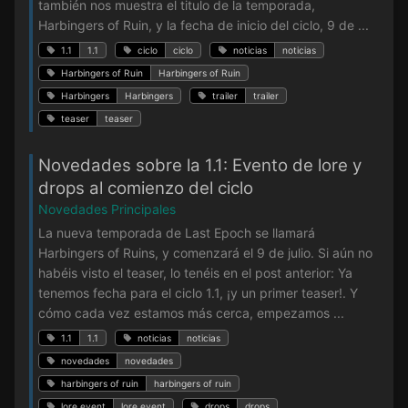
también nos muestra el titulo de la temporada,
Harbingers of Ruin, y la fecha de inicio del ciclo, 9 de ...
1.1
1.1
ciclo
ciclo
noticias
noticias
Harbingers of Ruin
Harbingers of Ruin
Harbingers
Harbingers
trailer
trailer
teaser
teaser
Novedades sobre la 1.1: Evento de lore y
drops al comienzo del ciclo
Novedades Principales
La nueva temporada de Last Epoch se llamará
Harbingers of Ruins, y comenzará el 9 de julio. Si aún no
habéis visto el teaser, lo tenéis en el post anterior: Ya
tenemos fecha para el ciclo 1.1, ¡y un primer teaser!. Y
cómo cada vez estamos más cerca, empezamos ...
1.1
1.1
noticias
noticias
novedades
novedades
harbingers of ruin
harbingers of ruin
lore event
lore event
drops
drops